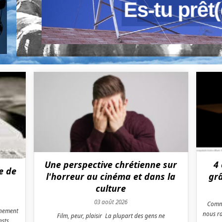
Une perspective chrétienne sur
4
re de
l'horreur au cinéma et dans la
grâ
culture
03 août 2026
Comme
gnement
nous ra
Film, peur, plaisir La plupart des gens ne
sts,