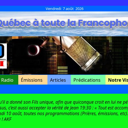
Vendredi 7 août 2026
Québec à toute la Francopho
e Radio
Émissions
Articles
Prédications
Notre Vi
l a donné son Fils unique, afin que quiconque croit en lui ne péri
ésus, c’est aussi accepter la vérité de Jean 19:30 : « Tout est acco
di 10 août, toutes nos programmations (Prières, émissions, etc).
 ! AKF