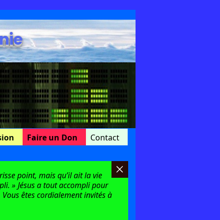
nie
sion
Faire un Don
Contact
sse point, mais qu’il ait la vie
mpli. » Jésus a tout accompli pour
 Vous êtes cordialement invités à