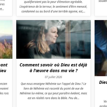
souven
qualifieraient pas la peur d'émotion agréable.
ires
L'expérience de la terreur, le sentiment d'être menacé,
t...
condamné ou au bord d'une terrible agonie, est,...
nant
Comment savoir où Dieu est déjà
Dieu
à l'œuvre dans ma vie ?
07 juillet 2026
Die
ancien
Que nous enseigne Néhémie sur l'appel de Dieu ? Le
enaient
livre de Néhémie est raconté du point de vue de
les rois
Néhémie lui-même, ce qui peut paraître évident, mais
est en réalité rare dans la Bible. Peu de...
Vo
proba