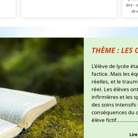
dire – 
de v
THÈME : LES
L’élève de lycée éta
factice. Mais les é
réelles, et le trau
réel. Les élèves on
infirmières et les 
des soins intensifs
conséquences du c
élève fictif...............
Lire