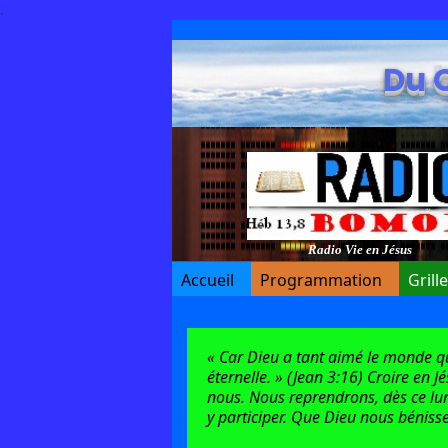
.
Du 
Radio Vie en Jésus
Accueil
Programmation
Grill
« Car Dieu a tant aimé le monde qu’i
éternelle. » (Jean 3:16) Croire en J
nous. Nous reprendrons, dès ce lun
y participer. Que Dieu nous bénisse