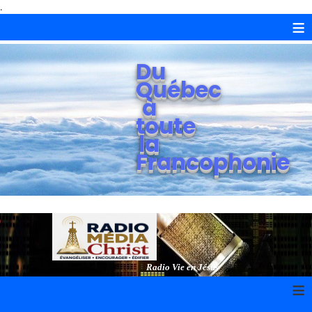
.
≡
Du
Québec
à
toute
la
Francophonie
Radio Vie en Jésus
≡