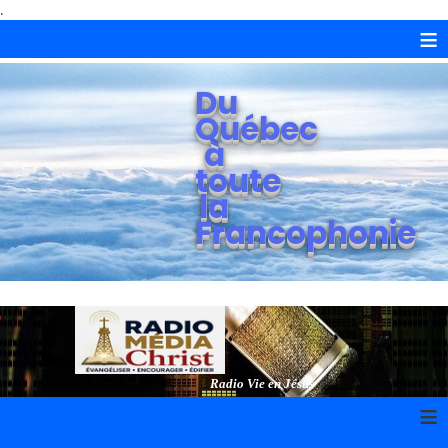
.
≡
Du
Québec
à
toute
la
Francophonie
Radio Vie en Jésus
≡