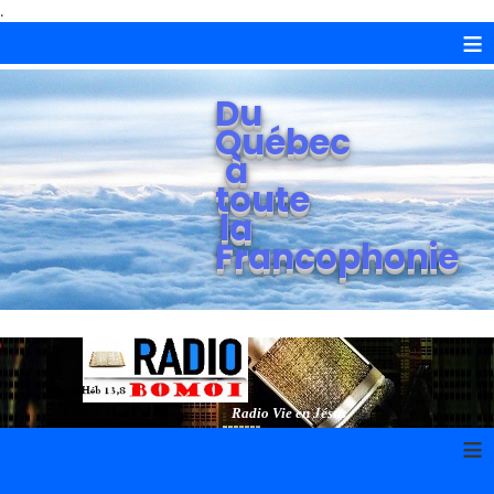
.
≡
Du
Québec
à
toute
la
Francophonie
Radio Vie en Jésus
≡