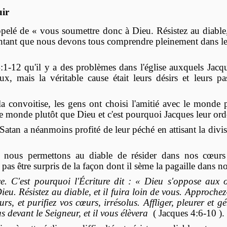
uir
ppelé de « vous soumettre donc à Dieu. Résistez au diable, 
ntant que nous devons tous comprendre pleinement dans les
-12 qu'il y a des problèmes dans l'église auxquels Jacque
eux, mais la véritable cause était leurs désirs et leurs
a convoitise, les gens ont choisi l'amitié avec le monde p
 le monde plutôt que Dieu et c'est pourquoi Jacques leur ord
Satan a néanmoins profité de leur péché en attisant la divisi
Si nous permettons au diable de résider dans nos cœur
as être surpris de la façon dont il sème la pagaille dans no
. C'est pourquoi l'Écriture dit : « Dieu s'oppose aux or
u. Résistez au diable, et il fuira loin de vous. Approchez
s, et purifiez vos cœurs, irrésolus. Affliger, pleurer et g
us devant le Seigneur, et il vous élèvera
( Jacques 4:6-10 ).