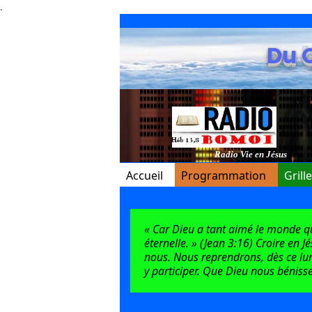
.
Du 
Radio Vie en Jésus
Accueil
Programmation
Grill
« Car Dieu a tant aimé le monde qu’i
éternelle. » (Jean 3:16) Croire en J
nous. Nous reprendrons, dès ce lun
y participer. Que Dieu nous bénisse