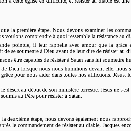
on à cette église en difficulté, et résister au diable est u
st que la première étape. Nous devons examiner les comm
s voulons comprendre à quoi ressemble la résistance au di
nde pointue, il leur rappelle avec amour que la grâce 
dit de se soumettre à Dieu avant de leur dire de résister au di
ons être capables de résister à Satan sans lui soumettre h
de Dieu lorsque nous nous humilions devant elle, nous s
grâce pour nous aider dans toutes nos afflictions. Jésus, 
e désert au début de son ministère terrestre. Jésus ne s'est 
t soumis au Père pour résister à Satan.
ue la deuxième étape, nous devons également nous rapproc
après le commandement de résister au diable, Jacques enco