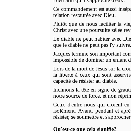
Dieu afin qu'il s'approche d'eux.
Ce commandement est aussi insépar
relation restaurée avec Dieu.
Plutôt que de nous faciliter la vi
Christ avec une poursuite zélée revi
Le diable ne peut habiter avec Dieu
que le diable ne peut pas l'y suivre
Jacques termine son important comma
impossible de dominer un enfant d
Lors de la mort de Jésus sur la croix
la liberté à ceux qui sont asserv
capacité de résister au diable.
Inclinons la tête en signe de grat
notre source de force, et non répri
Ceux d'entre nous qui croient en J
isolément. Avant, pendant et aprè
résister, se soumettre et s'approch
Qu'est-ce que cela signifie?