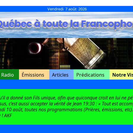
Vendredi 7 août 2026
Québec à toute la Francopho
e Radio
Émissions
Articles
Prédications
Notre Vi
l a donné son Fils unique, afin que quiconque croit en lui ne péri
ésus, c’est aussi accepter la vérité de Jean 19:30 : « Tout est acco
di 10 août, toutes nos programmations (Prières, émissions, etc).
 ! AKF