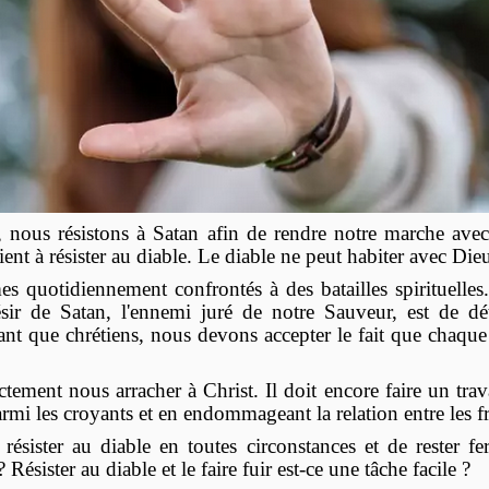
e, nous résistons à Satan afin de rendre notre marche avec 
ent à résister au diable. Le diable ne peut habiter avec Die
s quotidiennement confrontés à des batailles spirituelles.
ir de Satan, l'ennemi juré de notre Sauveur, est de dé
ant que chrétiens, nous devons accepter le fait que chaqu
ement nous arracher à Christ. Il doit encore faire un travai
rmi les croyants et en endommageant la relation entre les fr
 résister au diable en toutes circonstances et de rester 
sister au diable et le faire fuir est-ce une tâche facile ?