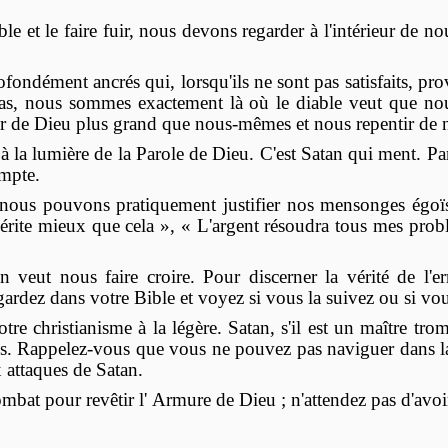
ble et le faire fuir, nous devons regarder à l'intérieur de
ofondément ancrés qui, lorsqu'ils ne sont pas satisfaits, pr
e cas, nous sommes exactement là où le diable veut que no
de Dieu plus grand que nous-mêmes et nous repentir de n
 à la lumière de la Parole de Dieu. C'est Satan qui ment. P
mpte.
 nous pouvons pratiquement justifier nos mensonges égo
érite mieux que cela », « L'argent résoudra tous mes prob
veut nous faire croire. Pour discerner la vérité de l'e
gardez dans votre Bible et voyez si vous la suivez ou si vou
re christianisme à la légère. Satan, s'il est un maître tro
es. Rappelez-vous que vous ne pouvez pas naviguer dans la
 attaques de Satan.
mbat pour revêtir l' Armure de Dieu ; n'attendez pas d'avoir