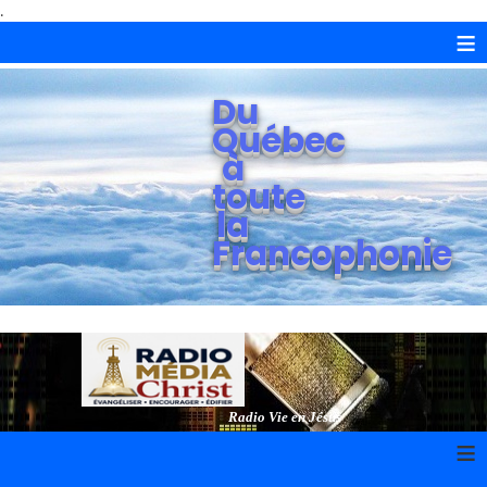
.
≡
Du
Québec
à
toute
la
Francophonie
Radio Vie en Jésus
≡