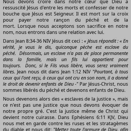
Nous devons croire dans notre cœur que Dieu a
ressuscité Jésus d'entre les morts et confesser de notre
bouche que Jésus est Seigneur. Il est mort sur la croix
pour payer notre rançon du péché et de la
mort. Lorsque nous acceptons son sacrifice en notre
nom, nous entrons dans une relation avec lui.
Dans Jean 8:34-36 NIV Jésus dit ceci :
« Jésus répondit : « En
vérité, je vous le dis, quiconque pèche est esclave du
péché.
Désormais, un esclave n'a pas de place permanente
dans la famille, mais un fils lui appartient pour
toujours.
Donc, si le Fils vous libère, vous serez vraiment
libres.
Jean nous dit dans Jean 1:12 NIV
"Pourtant, à tous
ceux qui l'ont reçu, à ceux qui ont cru en son nom, il a donné
le droit de devenir enfants de Dieu -"
Par Jésus-Christ, nous
sommes libérés du péché et devenons enfants de Dieu.
Nous devenons alors des « esclaves de la justice », mais
ce n'est pas une justice que nous devons évoquer de
notre propre gré. C'est la justice même de Christ qui
devient notre cuirasse. Dans Ephésiens 6:11 KJV, Dieu
nous met en garde contre les ruses et les stratagèmes
du diable et nous dit:
"Mettez toute l'armure de Dieu, afin