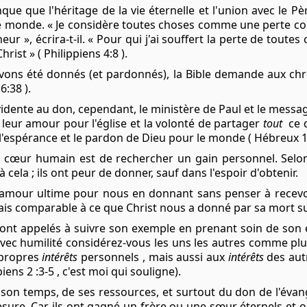
e que l'héritage de la vie éternelle et l'union avec le Pèr
 ce monde. « Je considère toutes choses comme une perte c
eur », écrira-t-il. « Pour qui j'ai souffert la perte de tout
ist » ( Philippiens 4:8 ).
ons été donnés (et pardonnés), la Bible demande aux chré
6:38 ).
idente au don, cependant, le ministère de Paul et le messa
 leur amour pour l'église et la volonté de partager
tout
ce q
l'espérance et le pardon de Dieu pour le monde ( Hébreux 13
cœur humain est de rechercher un gain personnel. Selo
cela ; ils ont peur de donner, sauf dans l'espoir d'obtenir.
amour ultime pour nous en donnant sans penser à recevoir
ais comparable à ce que Christ nous a donné par sa mort sur l
 sont appelés à suivre son exemple en prenant soin de son 
s avec humilité considérez-vous les uns les autres comme 
 propres
intérêts
personnels , mais aussi aux
intérêts
des autr
piens 2 :3-5 , c'est moi qui souligne).
 son temps, de ses ressources, et surtout du don de l'évang
sure. Car ils ont gagné un frère ou une sœur éternels et ont