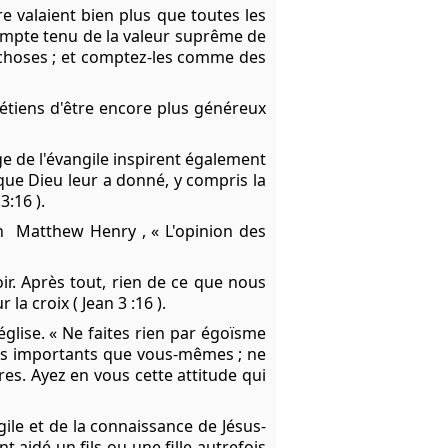
e valaient bien plus que toutes les
ompte tenu de la valeur suprême de
es choses ; et comptez-les comme des
tiens d'être encore plus généreux
ge de l'évangile inspirent également
ue Dieu leur a donné, y compris la
:16 ).
n Matthew Henry , « L'opinion des
. Après tout, rien de ce que nous
a croix ( Jean 3 :16 ).
église. « Ne faites rien par égoïsme
plus importants que vous-mêmes ; ne
es. Ayez en vous cette attitude qui
ile et de la connaissance de Jésus-
 aidé un fils ou une fille autrefois