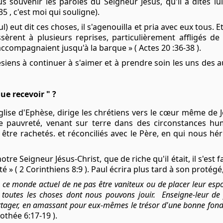
us souvenir les paroles du Seigneur Jésus, qu'il a dites 
35 , c'est moi qui souligne).
l) eut dit ces choses, il s'agenouilla et pria avec eux tous. E
èrent à plusieurs reprises, particulièrement affligés de la
l'accompagnaient jusqu'à la barque » ( Actes 20 :36-38 ).
siens à continuer à s'aimer et à prendre soin les uns des au
ue recevoir " ?
église d'Ephèse, dirige les chrétiens vers le cœur même de 
re pauvreté, venant sur terre dans des circonstances hu
être rachetés. et réconciliés avec le Père, en qui nous hér
tre Seigneur Jésus-Christ, que de riche qu'il était, il s'est 
 » ( 2 Corinthiens 8:9 ). Paul écrira plus tard à son protégé
ce monde actuel de ne pas être vaniteux ou de placer leur espoir
t toutes les choses dont nous pouvons jouir.
Enseigne-leur de f
rtager, en amassant pour eux-mêmes le trésor d'une bonne fondati
othée 6:17-19 ).