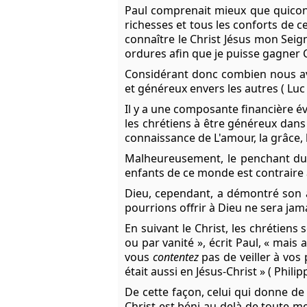
Paul comprenait mieux que quiconqu
richesses et tous les conforts de
connaître le Christ Jésus mon Seign
ordures afin que je puisse gagner Chr
Considérant donc combien nous av
et généreux envers les autres ( Luc 
Il y a une composante financière év
les chrétiens à être généreux dans
connaissance de L'amour, la grâce, 
Malheureusement, le penchant du 
enfants de ce monde est contraire à 
Dieu, cependant, a démontré son 
pourrions offrir à Dieu ne sera jam
En suivant le Christ, les chrétiens
ou par vanité », écrit Paul, « mai
vous
contentez
pas de veiller à vos
était aussi en Jésus-Christ » ( Philip
De cette façon, celui qui donne de
Christ est béni au-delà de toute me