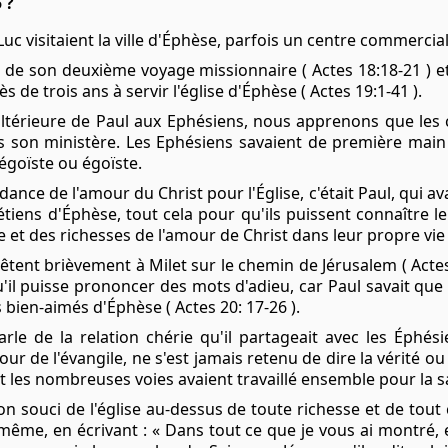
 ?
uc visitaient la ville d'Éphèse, parfois un centre commercial
fin de son deuxième voyage missionnaire ( Actes 18:18-21 ) 
 de trois ans à servir l'église d'Éphèse ( Actes 19:1-41 ).
 ultérieure de Paul aux Ephésiens, nous apprenons que les
rs son ministère. Les Ephésiens savaient de première mai
égoïste ou égoïste.
ance de l'amour du Christ pour l'Église, c'était Paul, qui 
tiens d'Éphèse, tout cela pour qu'ils puissent connaître le 
le et des richesses de l'amour de Christ dans leur propre vie (
'arrêtent brièvement à Milet sur le chemin de Jérusalem ( Acte
u'il puisse prononcer des mots d'adieu, car Paul savait qu
s bien-aimés d'Éphèse ( Actes 20: 17-26 ).
le de la relation chérie qu'il partageait avec les Éphés
our de l'évangile, ne s'est jamais retenu de dire la vérité ou
 les nombreuses voies avaient travaillé ensemble pour la san
on souci de l'église au-dessus de toute richesse et de tout 
même, en écrivant : « Dans tout ce que je vous ai montré, e