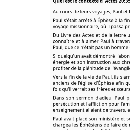
Quel est le contexte d' Actes 20:35
Au cours de leurs voyages, Paul et L
Paul s'était arrêté à Éphèse à la 
voyage missionnaire, où il passa près
Du Livre des Actes et de la lettre
connaître et à aimer Paul à trave
Paul, que ce n'était pas un homme 
Si quelqu'un avait démontré l'abond
énergie et son instruction aux chré
profiter de la plénitude de l'évangi
Vers la fin de la vie de Paul, ils s
anciens de l'église d'Éphèse afin q
fois qu'il verrait ses frères et sœur
Dans son sermon d'adieu, Paul par
persécution et l'affliction pour l'am
enseignement allaient de travers, et
Paul avait placé son ministère et s
chargea les Éphésiens de faire de 