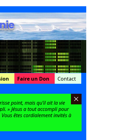
nie
sion
Faire un Don
Contact
sse point, mais qu’il ait la vie
mpli. » Jésus a tout accompli pour
 Vous êtes cordialement invités à