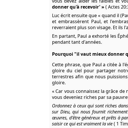
vous devez aider les faibles et vo
donner qu'à recevoir' »
( Actes 20:
Luc écrit ensuite que « quand il (Pau
et embrassèrent Paul, et l'embrass
reverraient plus son visage. Et ils 
En partant, Paul a exhorté les Éphé
pendant tant d'années.
Pourquoi "il vaut mieux donner q
Cette phrase, que Paul a citée à l'
gloire du ciel pour partager not
terrestres afin que nous puissions 
gloire.
« Car vous connaissez la grâce de no
vous deveniez riches par sa pauvreté
Ordonnez à ceux qui sont riches dans 
sur Dieu, qui nous fournit richemen
œuvres, d'être généreux et prêts à pa
saisir ce qui est vraiment la vie
( 1 Tim