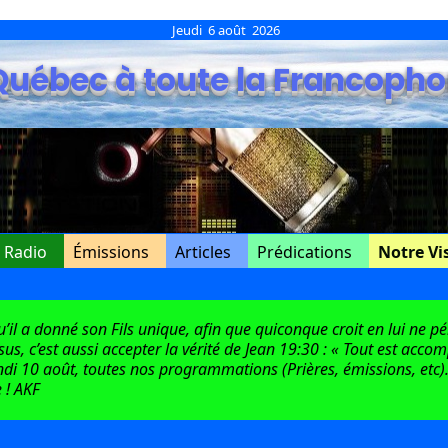
Jeudi 6 août 2026
Québec à toute la Francopho
e Radio
Émissions
Articles
Prédications
Notre Vi
l a donné son Fils unique, afin que quiconque croit en lui ne péri
ésus, c’est aussi accepter la vérité de Jean 19:30 : « Tout est acco
di 10 août, toutes nos programmations (Prières, émissions, etc).
 ! AKF