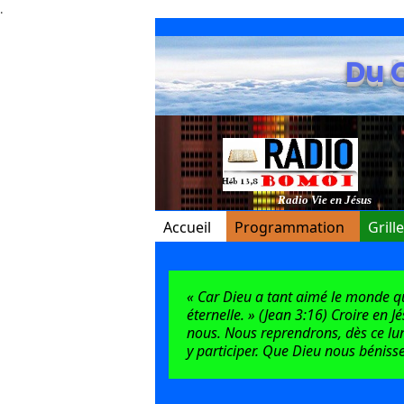
.
Du 
Radio Vie en Jésus
Accueil
Programmation
Grill
« Car Dieu a tant aimé le monde qu’i
éternelle. » (Jean 3:16) Croire en J
nous. Nous reprendrons, dès ce lun
y participer. Que Dieu nous bénisse