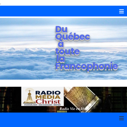
.
≡
Du
Québec
à
toute
la
Francophonie
Radio Vie en Jésus
≡