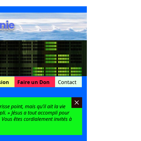
nie
sion
Faire un Don
Contact
sse point, mais qu’il ait la vie
mpli. » Jésus a tout accompli pour
 Vous êtes cordialement invités à