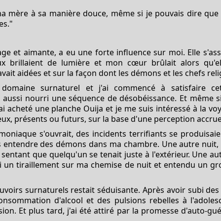
 ma mère à sa manière douce, même si je pouvais dire que 
es."
e et aimante, a eu une forte influence sur moi. Elle s'as
x brillaient de lumière et mon cœur brûlait alors qu'ell
t aidées et sur la façon dont les démons et les chefs relig
u domaine surnaturel et j'ai commencé à satisfaire cet
'ai aussi nourri une séquence de désobéissance. Et même si 
ai acheté une planche Ouija et je me suis intéressé à la vo
ux, présents ou futurs, sur la base d'une perception accrue
oniaque s'ouvrait, des incidents terrifiants se produisai
is entendre des démons dans ma chambre. Une autre nuit, in
sentant que quelqu'un se tenait juste à l'extérieur. Une autr
ti un tiraillement sur ma chemise de nuit et entendu un
ouvoirs surnaturels restait séduisante. Après avoir subi d
 consommation d'alcool et des pulsions rebelles à l'adoles
n. Et plus tard, j'ai été attiré par la promesse d'auto-gué