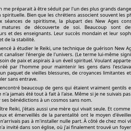
n me préparait à être séduit par l'un des plus grands dang
n spirituelle. Bien que les chrétiens associent souvent les
aux séances de spiritisme, la plupart des New Ages con
 matures de découverte de soi. Beaucoup sont des 
urs et des enseignants. Leur succès mondain et leur sophis
t de la stabilité.
mencé à étudier le Reiki, une technique de guérison New Ag
 canaliser l'énergie de l'univers. (Le terme lui-même signifi
oin de paix et aspirais à un éveil spirituel. Voulant appart
créé par l'homme pour maintenir les gens dans l'esclava
un paquet de vieilles blessures, de croyances limitantes et
uler sans entrave.
 rencontré beaucoup de gens qui étaient vraiment gentils 
n'a jamais été tout à fait à l'aise. Même si je ne suivais pa
er ses bénédictions à un cosmos sans nom.
re Reiki, j'étais aussi une mère qui vivait seule. Et comm
x et émerveillés de la parentalité ont le moyen d'éveiller l'
n'arrivais pas à m'installer nulle part. À côté de chez moi
e m'a invité dans son église, où j'ai finalement trouvé un foye