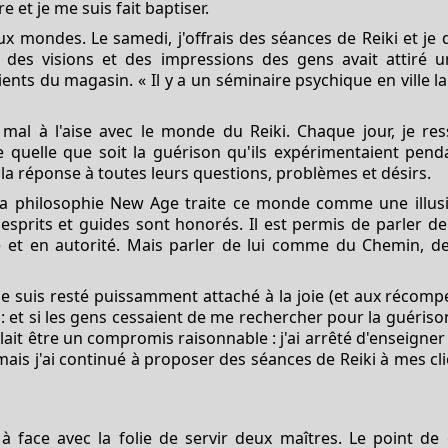
 et je me suis fait baptiser.
eux mondes. Le samedi, j'offrais des séances de Reiki et j
 des visions et des impressions des gens avait attiré un
nts du magasin. « Il y a un séminaire psychique en ville 
 mal à l'aise avec le monde du Reiki. Chaque jour, je re
 quelle que soit la guérison qu'ils expérimentaient pendan
t la réponse à toutes leurs questions, problèmes et désirs.
t. La philosophie New Age traite ce monde comme une illus
 esprits et guides sont honorés. Il est permis de parler d
e et en autorité. Mais parler de lui comme du Chemin, de 
e suis resté puissamment attaché à la joie (et aux récompe
 : et si les gens cessaient de me rechercher pour la guériso
mblait être un compromis raisonnable : j'ai arrêté d'enseigner 
mais j'ai continué à proposer des séances de Reiki à mes cl
 à face avec la folie de servir deux maîtres. Le point de 