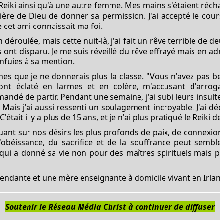
 Reiki ainsi qu'à une autre femme. Mes mains s'étaient récha
nière de Dieu de donner sa permission. J'ai accepté le cou
 cet ami connaissait ma foi.
déroulée, mais cette nuit-là, j'ai fait un rêve terrible de deu
 ont disparu. Je me suis réveillé du rêve effrayé mais en a
nfuies à sa mention.
mes que je ne donnerais plus la classe. "Vous n'avez pas b
s ont éclaté en larmes et en colère, m'accusant d'arro
ndé de partir. Pendant une semaine, j'ai subi leurs insulte
Mais j'ai aussi ressenti un soulagement incroyable. J'ai déc
ait il y a plus de 15 ans, et je n'ai plus pratiqué le Reiki d
ouant sur nos désirs les plus profonds de paix, de connexio
'obéissance, du sacrifice et de la souffrance peut semble
qui a donné sa vie non pour des maîtres spirituels mais p
pendante et une mère enseignante à domicile vivant en Irla
Soutenir le Réseau Média Christ à continuer de diffuser