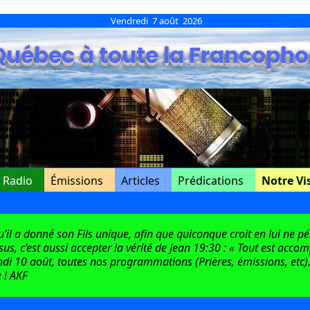
Vendredi 7 août 2026
Québec à toute la Francopho
e Radio
Émissions
Articles
Prédications
Notre Vi
l a donné son Fils unique, afin que quiconque croit en lui ne péri
ésus, c’est aussi accepter la vérité de Jean 19:30 : « Tout est acco
di 10 août, toutes nos programmations (Prières, émissions, etc).
 ! AKF