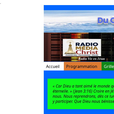
.
Du 
Radio Vie en Jésus
Accueil
Programmation
Grill
« Car Dieu a tant aimé le monde qu’i
éternelle. » (Jean 3:16) Croire en J
nous. Nous reprendrons, dès ce lun
y participer. Que Dieu nous bénisse