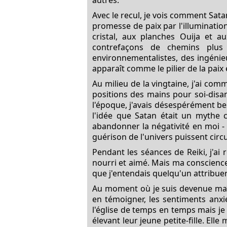
Avec le recul, je vois comment Sata
promesse de paix par l'illuminatio
cristal, aux planches Ouija et 
contrefaçons de chemins plus
environnementalistes, des ingénie
apparaît comme le pilier de la paix e
Au milieu de la vingtaine, j'ai com
positions des mains pour soi-disant
l'époque, j'avais désespérément bes
l'idée que Satan était un mythe 
abandonner la négativité en moi - 
guérison de l'univers puissent circ
Pendant les séances de Reiki, j'ai
nourri et aimé. Mais ma conscience 
que j'entendais quelqu'un attribu
Au moment où je suis devenue maît
en témoigner, les sentiments anxieu
l'église de temps en temps mais je 
élevant leur jeune petite-fille. Ell