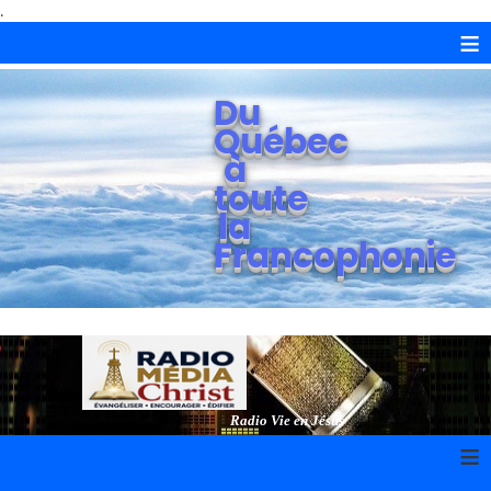
.
≡
Du
Québec
à
toute
la
Francophonie
Radio Vie en Jésus
≡